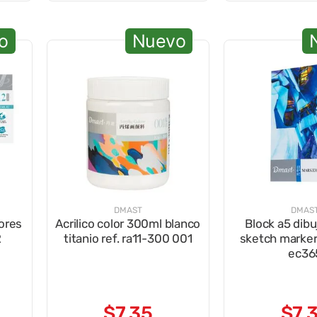
o
Nuevo
DMAST
DMAS
lores
Acrilico color 300ml blanco
Block a5 dibu
2
titanio ref. ra11-300 001
sketch marker 
ec36
$
7
,
35
$
7
,