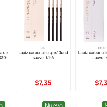
DMAST
DMAS
ra de
Lapiz carboncillo cjax10und
Lapiz carboncil
c330-
suave rk1-6
suave r
$
7
,
35
$
7
,
o
Nuevo