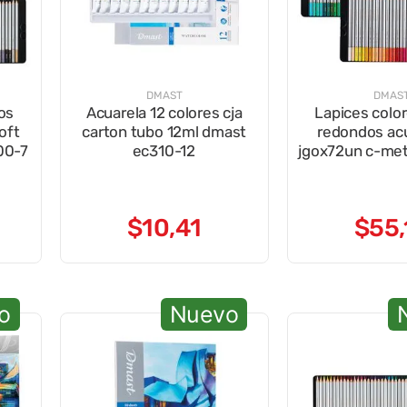
DMAST
DMAS
os
Acuarela 12 colores cja
Lapices color
oft
carton tubo 12ml dmast
redondos acu
00-7
ec310-12
jgox72un c-meta
$
10
,
41
$
55
,
o
Nuevo