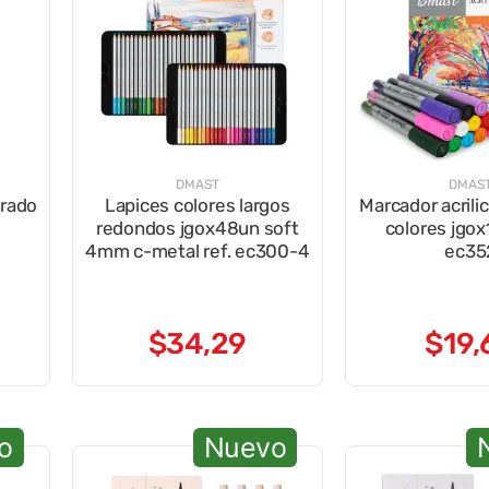
DMAST
DMAS
orado
Lapices colores largos
Marcador acrili
redondos jgox48un soft
colores jgox
4mm c-metal ref. ec300-4
ec35
$
34
,
29
$
19
,
o
Nuevo