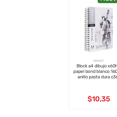
DMAST
Block a4 dibujo x60
papel bond blanco 16
anillo pasta dura c3
$
10
,
35