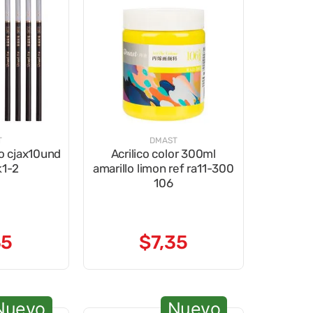
T
DMAST
lo cjax10und
Acrilico color 300ml
k1-2
amarillo limon ref ra11-300
106
35
$
7
,
35
Nuevo
Nuevo