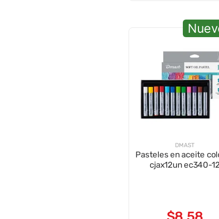
Nuev
DMAST
Pasteles en aceite co
cjax12un ec340-1
$
8
,
58