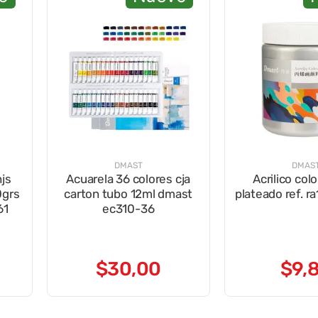
DMAST
DMAS
hjs
Acuarela 36 colores cja
Acrilico col
0grs
carton tubo 12ml dmast
plateado ref. r
61
ec310-36
$
30
,
00
$
9
,