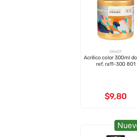
DMAST
Acrilico color 300ml d
ref. ra11-300 801
$
9
,
80
Nuev