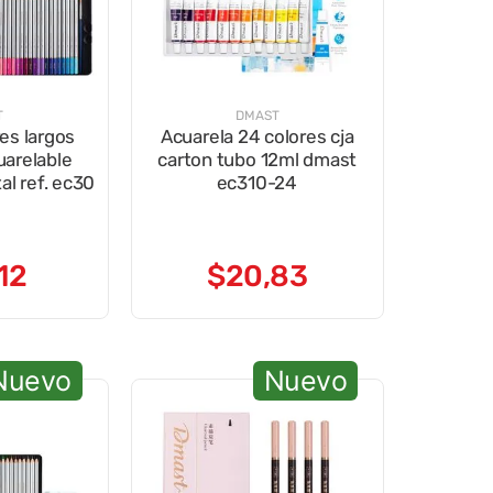
T
DMAST
es largos
Acuarela 24 colores cja
arelable
carton tubo 12ml dmast
l ref. ec30
ec310-24
12
$
20
,
83
Nuevo
Nuevo