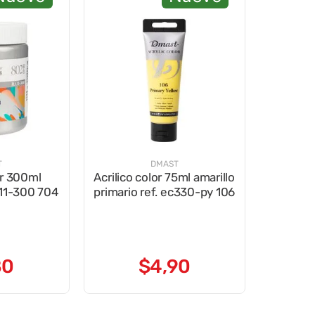
T
DMAST
or 300ml
Acrilico color 75ml amarillo
a11-300 704
primario ref. ec330-py 106
80
$
4
,
90