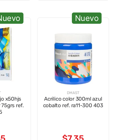
Nuevo
Nuevo
T
DMAST
jo x50hjs
Acrilico color 300ml azul
75grs ref.
cobalto ref. ra11-300 403
5
35
$
7
,
35