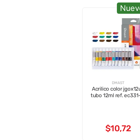
Nuev
DMAST
Acrilico color jgox12
tubo 12ml ref. ec331
$
10
,
72