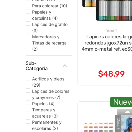
Para colorear
(
10
)
Papeles y
cartulinas
(
4
)
Lápices de grafito
(
3
)
DMAST
Lapices colores larg
Marcadores y
redondos jgox72un s
Tintas de recarga
4mm c-metal ref. ec3
(
2
)
Sub-
Categoría
$
48
,
99
Acrílicos y óleos
(
29
)
Lápices de colores
y crayones
(
7
)
Nuev
Papeles
(
4
)
Témperas y
acuarelas
(
3
)
Permanentes y
escolares
(
2
)