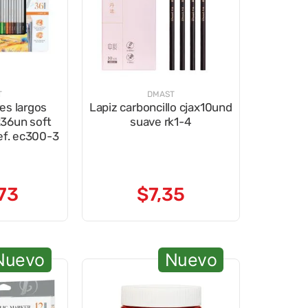
T
DMAST
es largos
Lapiz carboncillo cjax10und
36un soft
suave rk1-4
ef. ec300-3
73
$
7
,
35
Nuevo
Nuevo