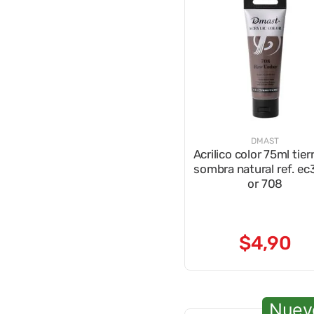
DMAST
Acrilico color 75ml tier
sombra natural ref. e
or 708
$
4
,
90
Nuev