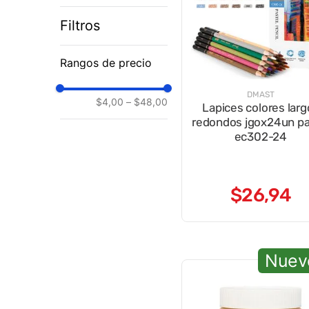
Filtros
Rangos de precio
DMAST
$4,00
–
$48,00
Lapices colores larg
redondos jgox24un pa
ec302-24
$
26
,
94
Nuev