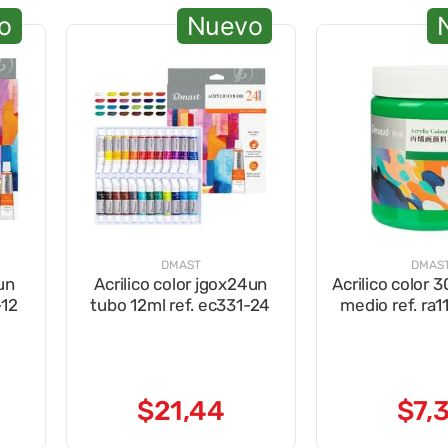
o
Nuevo
DMAST
DMAS
un
Acrilico color jgox24un
Acrilico color 
-12
tubo 12ml ref. ec331-24
medio ref. ra
$
21
,
44
$
7
,