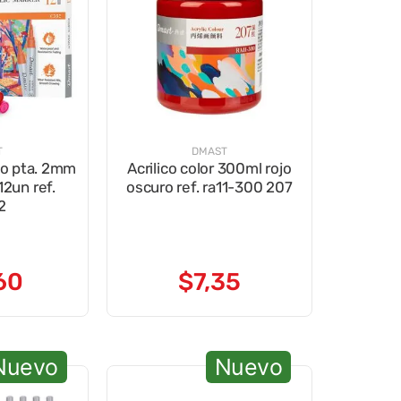
T
DMAST
co pta. 2mm
Acrilico color 300ml rojo
12un ref.
oscuro ref. ra11-300 207
2
60
$
7
,
35
Nuevo
Nuevo