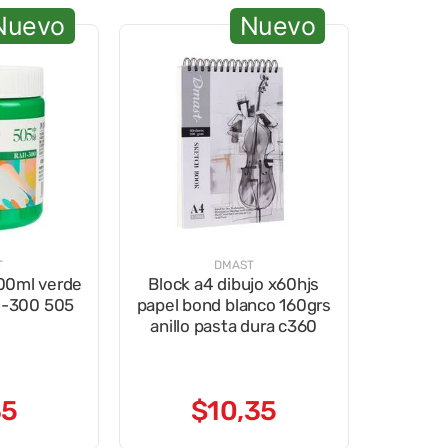
Nuevo
Nuevo
T
DMAST
300ml verde
Block a4 dibujo x60hjs
11-300 505
papel bond blanco 160grs
anillo pasta dura c360
35
$
10
,
35