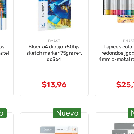
DMAST
DMAS
os
Block a4 dibujo x50hjs
Lapices color
stel
sketch marker 75grs ref.
redondos jgox
ec364
4mm c-metal r
$
13
,
96
$
25
,
o
Nuevo