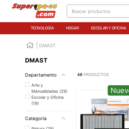
Buscar productos
TÉRMINOS MÁS BUSCADOS
TECNOLOGÍA
HOGAR
ESCOLAR Y OFICINA
1
.
england
2
.
marcador e300
DMAST
3
.
edding e360
DMAST
4
.
england sound
5
.
mouse
Departamento
48
PRODUCTOS
6
.
marcadores
Arte y
Nuev
Manualidades
(
29
)
7
.
audifonos
Escolar y Oficina
8
.
teclado
(
19
)
9
.
impresora
Categoría
10
.
calculadora
Pintura
(
29
)