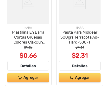
NARA
NARA
Plastilina En Barra
Pasta Para Moldear
Cortas Gruesas
500grs Terracota Ad-
Colores Cjax0un
Hard-500-T
NaBx000
$
1
,
32
$
4
,
61
$
0
,
66
$
2
,
31
Detalles
Detalles
Agregar
Agregar