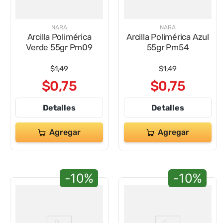
9
.
impresora
10
.
cuadernos
NARA
NARA
Arcilla Polimérica
Arcilla Polimérica Azul
Verde 55gr Pm09
55gr Pm54
$
1
,
49
$
1
,
49
$
0
,
75
$
0
,
75
Detalles
Detalles
Agregar
Agregar
-10%
-10%