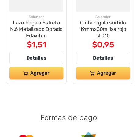
9
.
impresora
10
.
cuadernos
Splendor
Splendor
Lazo Regalo Estrella
Cinta regalo surtido
N.6 Metalizado Dorado
19mmx30m lisa rojo
Fdax4un
cli015
$
1
,
51
$
0
,
95
Detalles
Detalles
Agregar
Agregar
Formas de pago