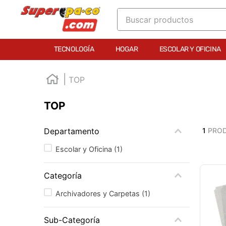
Buscar productos
TÉRMINOS MÁS BUSCADOS
TECNOLOGÍA
HOGAR
ESCOLAR Y OFICINA
1
.
england
2
.
marcador e300
TOP
3
.
edding e360
TOP
4
.
england sound
5
.
mouse
Departamento
1
PRO
6
.
marcadores
Escolar y Oficina
(
1
)
7
.
audifonos
Categoría
8
.
teclado
Archivadores y Carpetas
(
1
)
9
.
impresora
10
.
cuadernos
Sub-Categoría